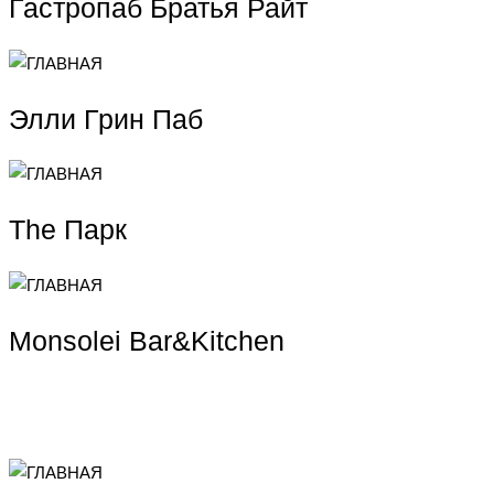
Гастропаб Братья Райт
Элли Грин Паб
The Парк
Monsolei Bar&Kitchen